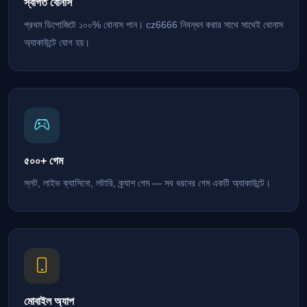
স্বাগত বোনাস
প্রথম ডিপোজিটে ১০০% বোনাস পান। cz6666 নিবন্ধন করার সাথে সাথেই বোনাস
অ্যাকাউন্টে যোগ হয়।
৫০০+ গেম
স্লট, লাইভ ক্যাসিনো, লটারি, ক্র্যাশ গেম — সব ধরনের গেম একটি অ্যাকাউন্টে।
মোবাইল অ্যাপ