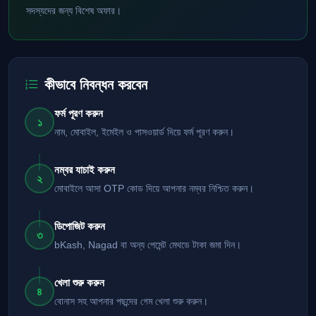
সদস্যদের জন্য বিশেষ অফার।
কীভাবে নিবন্ধন করবেন
ফর্ম পূরণ করুন
১
নাম, মোবাইল, ইমেইল ও পাসওয়ার্ড দিয়ে ফর্ম পূরণ করুন।
নম্বর যাচাই করুন
২
মোবাইলে আসা OTP কোড দিয়ে আপনার নম্বর নিশ্চিত করুন।
ডিপোজিট করুন
৩
bKash, Nagad বা অন্য পেমেন্ট মেথডে টাকা জমা দিন।
খেলা শুরু করুন
৪
বোনাস সহ আপনার পছন্দের গেম খেলা শুরু করুন।