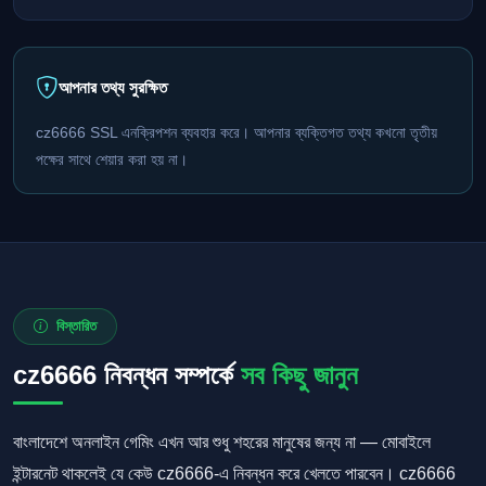
আপনার তথ্য সুরক্ষিত
cz6666 SSL এনক্রিপশন ব্যবহার করে। আপনার ব্যক্তিগত তথ্য কখনো তৃতীয়
পক্ষের সাথে শেয়ার করা হয় না।
বিস্তারিত
cz6666 নিবন্ধন সম্পর্কে
সব কিছু জানুন
বাংলাদেশে অনলাইন গেমিং এখন আর শুধু শহরের মানুষের জন্য না — মোবাইলে
ইন্টারনেট থাকলেই যে কেউ cz6666-এ নিবন্ধন করে খেলতে পারবেন। cz6666