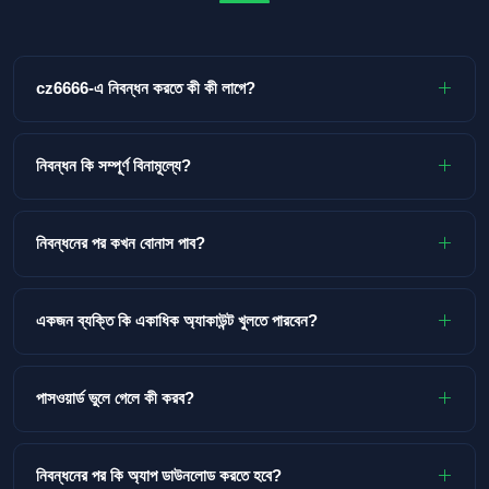
cz6666-এ নিবন্ধন করতে কী কী লাগে?
শুধু একটি মোবাইল নম্বর, ইমেইল ঠিকানা এবং পাসওয়ার্ড দরকার। কোনো জটিল
ডকুমেন্ট ছাড়াই cz6666 নিবন্ধন সম্পন্ন করা যায়।
নিবন্ধন কি সম্পূর্ণ বিনামূল্যে?
হ্যাঁ, cz6666-এ নিবন্ধন সম্পূর্ণ বিনামূল্যে। অ্যাকাউন্ট তৈরিতে কোনো ফি নেই।
নিবন্ধনের পর কখন বোনাস পাব?
প্রথম ডিপোজিট করার সাথে সাথেই স্বাগত বোনাস আপনার অ্যাকাউন্টে যোগ হয়ে
যাবে। কোনো অতিরিক্ত পদক্ষেপ নেই।
একজন ব্যক্তি কি একাধিক অ্যাকাউন্ট খুলতে পারবেন?
না, প্রতিটি ব্যক্তির জন্য শুধুমাত্র একটি cz6666 অ্যাকাউন্ট অনুমোদিত। একাধিক
অ্যাকাউন্ট তৈরি করলে সব অ্যাকাউন্ট বন্ধ করা হতে পারে।
পাসওয়ার্ড ভুলে গেলে কী করব?
লগইন পেজে "পাসওয়ার্ড ভুলে গেছেন?" অপশনে ক্লিক করুন। মোবাইল নম্বর বা
ইমেইলে OTP পাঠিয়ে পাসওয়ার্ড রিসেট করতে পারবেন।
নিবন্ধনের পর কি অ্যাপ ডাউনলোড করতে হবে?