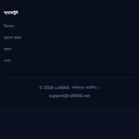
অ্যাকাউন্ট
নিবন্ধন
প্রবেশ করুন
অ্যাপ
খেলা
© 2026 cz6666. সর্বস্বত্ব সংরক্ষিত।
support@cz6666.net