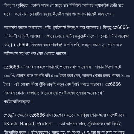
নিবন্ধন প্রক্রিয়া এতটাই সহজ যে মাত্র দুই মিনিটেই আপনার অ্যাকাউন্ট তৈরি হয়ে
যাবে। ফর্মে নাম, মোবাইল নম্বর, ইমেইল আর পাসওয়ার্ড দিলেই কাজ শেষ।
অনেকেই ভাবেন অনলাইন গেমিং প্ল্যাটফর্মে নিবন্ধন করা ঝামেলার। কিন্তু cz6666-
এ বিষয়টা সত্যিই আলাদা। এখানে কোনো জটিল ডকুমেন্ট লাগে না, কোনো দীর্ঘ অপেক্ষা
নেই। cz6666 নিবন্ধন করার পরপরই আপনি লবি, ফরচুন জেমস ২, গেটস অফ
অলিম্পাস সহ শত শত গেম খেলতে পারবেন।
cz6666-এ নিবন্ধন করলে প্রথমেই পাবেন স্বাগত বোনাস। প্রথম ডিপোজিটে
১০০% বোনাস মানে আপনি যদি ৫০০ টাকা জমা দেন, তাহলে খেলার জন্য পাবেন ১০০০
টাকা। এই বোনাস দিয়ে ঝুঁকি ছাড়াই নতুন গেম ট্রাই করতে পারবেন। cz6666
নিবন্ধন বোনাস বাংলাদেশের যেকোনো প্ল্যাটফর্মের তুলনায় অনেক বেশি
প্রতিযোগিতামূলক।
পেমেন্টের ক্ষেত্রে cz6666 বাংলাদেশের সবচেয়ে জনপ্রিয় মেথডগুলো সাপোর্ট করে।
bKash, Nagad, Rocket — যেটা আপনার কাছে সুবিধাজনক সেটা দিয়েই
ডিপোজিট করুন। উইথড্রয়ালও দ্রুত হয়, সাধারণত ২৪ ঘণ্টার মধ্যে টাকা আপনার