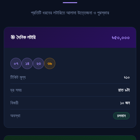
প্রতিটি ধরনের লটারিতে আলাদা উত্তেজনা ও পুরস্কার
৳৫০,০০০
🎯 দৈনিক লটারি
০৭
১৪
২৩
৩৬
টিকিট মূল্য
৳১০
ড্র সময়
রাত ৯টা
বিজয়ী
১০ জন
অবস্থা
চলমান