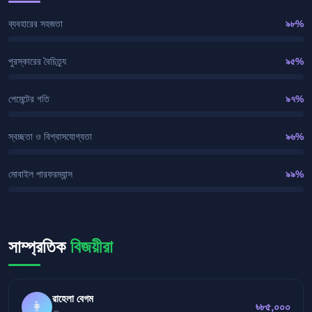
ব্যবহারের সহজতা
৯৮%
পুরস্কারের বৈচিত্র্য
৯৫%
পেমেন্টের গতি
৯৭%
স্বচ্ছতা ও বিশ্বাসযোগ্যতা
৯৬%
মোবাইল পারফরম্যান্স
৯৯%
সাম্প্রতিক
বিজয়ীরা
রাহেলা বেগম
👩
৳৮৫,০০০