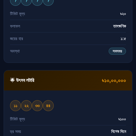
?
?
?
?
টিকিট মূল্য
৳২০
ফলাফল
তাৎক্ষণিক
জয়ের হার
১:৫
অবস্থা
সবসময়
৳১০,০০,০০০
🌟 উৎসব লটারি
১১
২২
৩৩
৪৪
টিকিট মূল্য
৳১০০
ড্র সময়
বিশেষ দিনে