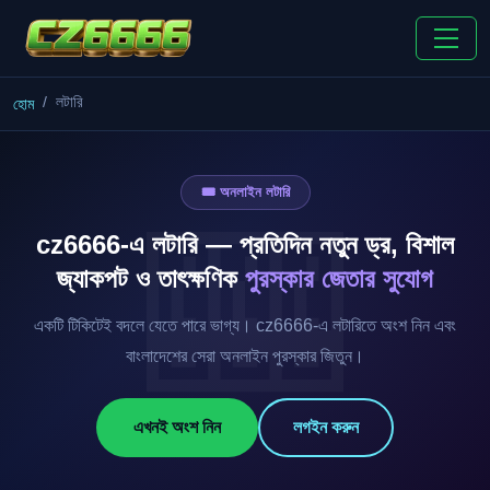
লটারি
হোম
🎟️ অনলাইন লটারি
cz6666-এ লটারি — প্রতিদিন নতুন ড্র, বিশাল
জ্যাকপট ও তাৎক্ষণিক
পুরস্কার জেতার সুযোগ
একটি টিকিটেই বদলে যেতে পারে ভাগ্য। cz6666-এ লটারিতে অংশ নিন এবং
বাংলাদেশের সেরা অনলাইন পুরস্কার জিতুন।
এখনই অংশ নিন
লগইন করুন