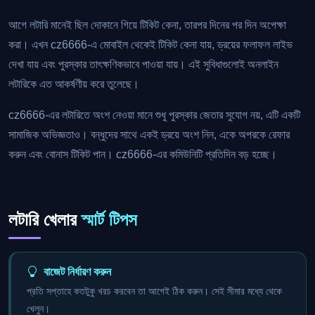
আগে লটারি মানেই ছিল দোকানে গিয়ে টিকিট কেনা, তারপর দিনের পর দিন অপেক্ষা
করা। এখন cz6666-এ মোবাইল থেকেই টিকিট কেনা যায়, ড্রয়ের ফলাফল লাইভ
দেখা যায় এবং পুরস্কার তাৎক্ষণিকভাবে পাওয়া যায়। এই সুবিধাগুলোই অনলাইন
লটারিকে এত আকর্ষণীয় করে তুলেছে।
cz6666-এর লটারিতে অংশ নেওয়া মানে শুধু পুরস্কার জেতার সুযোগ নয়, এটি একটি
সামাজিক অভিজ্ঞতাও। বন্ধুদের সাথে একই ড্রয়ে অংশ নিন, একে অপরকে রেফার
করুন এবং বোনাস টিকিট পান। cz6666-এর কমিউনিটি প্রতিদিন বড় হচ্ছে।
লটারি খেলার
স্মার্ট টিপস
বাজেট নির্ধারণ করুন
প্রতি সপ্তাহে কতটুকু খরচ করবেন তা আগেই ঠিক করুন। সেই সীমার মধ্যে থেকে
খেলুন।