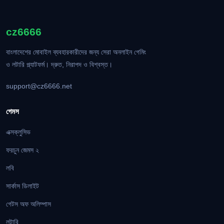
cz6666
বাংলাদেশের মোবাইল ব্যবহারকারীদের জন্য সেরা অনলাইন গেমিং
ও লটারি প্ল্যাটফর্ম। দ্রুত, নিরাপদ ও বিশ্বস্ত।
support@cz6666.net
গেমস
এক্সক্লুসিভ
ফরচুন জেমস ২
লবি
সার্কাস ডিলাইট
গেটস অফ অলিম্পাস
লটারি