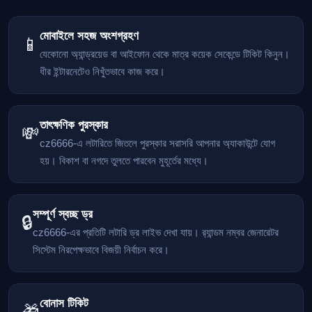
মোবাইলে সহজ অংশগ্রহণ
📱
যেকোনো অ্যান্ড্রয়েড বা আইফোন থেকে মাত্র কয়েক সেকেন্ডে টিকিট কিনুন।
ধীর ইন্টারনেটেও নিখুঁতভাবে কাজ করে।
তাৎক্ষণিক পুরস্কার
💸
cz6666-এ লটারিতে জিতলে পুরস্কার সরাসরি আপনার অ্যাকাউন্টে যোগ
হয়। বিকাশ বা নগদে তুলতে পারবেন মুহূর্তের মধ্যে।
সম্পূর্ণ স্বচ্ছ ড্র
🔒
cz6666-এর প্রতিটি লটারি ড্র লাইভ দেখা যায়। র‍্যান্ডম নম্বর জেনারেটর
সিস্টেম নিরপেক্ষভাবে বিজয়ী নির্বাচন করে।
বোনাস টিকিট