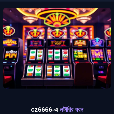
cz6666-এ
লটারির ধরন