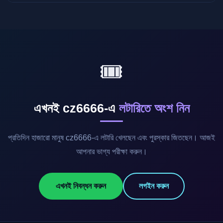
হ্যাঁ, cz6666-এর লটারি সেকশন সম্পূর্ণ মোবাইল অপ্টিমাইজড। ৩G সংযোগেও
দ্রুত লোড হয়। অ্যান্ড্রয়েড ও আইওএস উভয় ডিভাইসে নিখুঁতভাবে কাজ করে।
🎟️
এখনই cz6666-এ
লটারিতে অংশ নিন
প্রতিদিন হাজারো মানুষ cz6666-এ লটারি খেলছেন এবং পুরস্কার জিতছেন। আজই
আপনার ভাগ্য পরীক্ষা করুন।
এখনই নিবন্ধন করুন
লগইন করুন