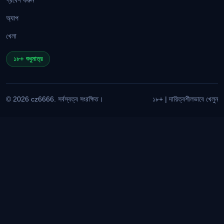
প্রবেশ করুন
অ্যাপ
খেলা
১৮+ শুধুমাত্র
© 2026 cz6666. সর্বস্বত্ব সংরক্ষিত।
১৮+ | দায়িত্বশীলভাবে খেলুন