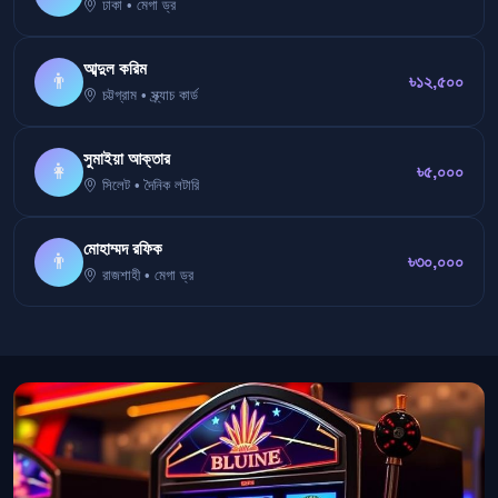
ঢাকা • মেগা ড্র
আব্দুল করিম
👨
৳১২,৫০০
চট্টগ্রাম • স্ক্র্যাচ কার্ড
সুমাইয়া আক্তার
👩
৳৫,০০০
সিলেট • দৈনিক লটারি
মোহাম্মদ রফিক
👨
৳৩০,০০০
রাজশাহী • মেগা ড্র