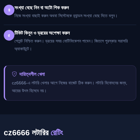
সংখ্যা বেছে নিন বা অটো পিক করুন
৪
নিজে সংখ্যা বাছাই করুন অথবা সিস্টেমকে র‍্যান্ডম সংখ্যা বেছে দিতে বলুন।
টিকিট কিনুন ও ড্রয়ের অপেক্ষা করুন
৫
পেমেন্ট নিশ্চিত করুন। ড্রয়ের সময় নোটিফিকেশন পাবেন। জিতলে পুরস্কার সরাসরি
অ্যাকাউন্টে।
দায়িত্বশীল খেলা
cz6666-এ লটারি খেলার আগে নিজের বাজেট ঠিক করুন। লটারি বিনোদনের জন্য,
আয়ের উৎস হিসেবে নয়।
cz6666 লটারির
রেটিং