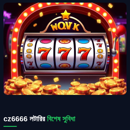
cz6666 লটারির
বিশেষ সুবিধা