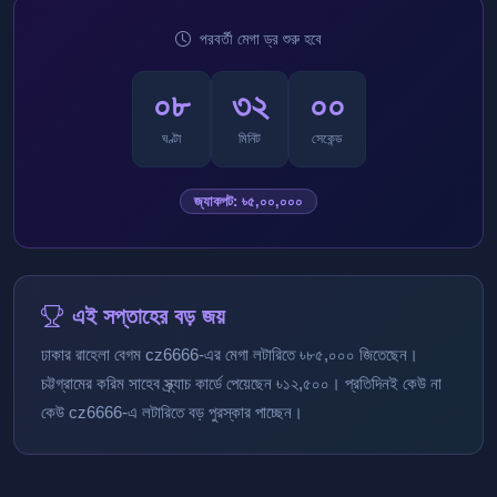
পরবর্তী মেগা ড্র শুরু হবে
০৮
৩১
৫৯
ঘণ্টা
মিনিট
সেকেন্ড
জ্যাকপট: ৳৫,০০,০০০
এই সপ্তাহের বড় জয়
ঢাকার রাহেলা বেগম cz6666-এর মেগা লটারিতে ৳৮৫,০০০ জিতেছেন।
চট্টগ্রামের করিম সাহেব স্ক্র্যাচ কার্ডে পেয়েছেন ৳১২,৫০০। প্রতিদিনই কেউ না
কেউ cz6666-এ লটারিতে বড় পুরস্কার পাচ্ছেন।