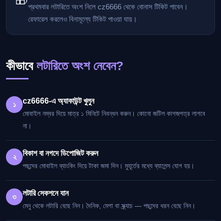
🎁
প্রথমবার লটারিতে অংশ নিলে cz6666 থেকে বোনাস টিকিট পাবেন।
রেফারেল করলেও বিনামূল্যে টিকিট পাওয়া যায়।
কীভাবে
লটারিতে অংশ নেবেন?
cz6666-এ অ্যাকাউন্ট খুলুন
১
মোবাইল নম্বর দিয়ে মাত্র ১ মিনিটে নিবন্ধন করুন। কোনো জটিল কাগজপত্র লাগবে
না।
বিকাশ বা নগদে ডিপোজিট করুন
২
পছন্দের মোবাইল ব্যাংকিং দিয়ে টাকা জমা দিন। মুহূর্তের মধ্যে ব্যালেন্স যোগ হয়।
লটারি সেকশনে যান
৩
মেনু থেকে লটারি বেছে নিন। দৈনিক, মেগা বা স্ক্র্যাচ — পছন্দের ধরন বেছে নিন।