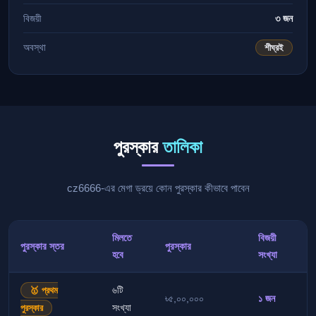
বিজয়ী
৩ জন
অবস্থা
শীঘ্রই
পুরস্কার
তালিকা
cz6666-এর মেগা ড্রয়ে কোন পুরস্কার কীভাবে পাবেন
মিলতে
বিজয়ী
পুরস্কার স্তর
পুরস্কার
হবে
সংখ্যা
৬টি
🥇 প্রথম
৳৫,০০,০০০
১ জন
সংখ্যা
পুরস্কার