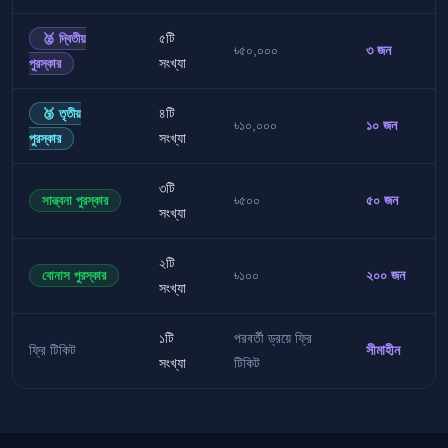
৫টি
🥈 দ্বিতীয়
৳৫০,০০০
৩ জন
সংখ্যা
পুরস্কার
৪টি
🥉 তৃতীয়
৳১০,০০০
১০ জন
সংখ্যা
পুরস্কার
৩টি
৳৫০০
৫০ জন
সান্ত্বনা পুরস্কার
সংখ্যা
২টি
৳১০০
২০০ জন
বোনাস পুরস্কার
সংখ্যা
১টি
পরবর্তী ড্রয়ে ফ্রি
সীমাহীন
ফ্রি টিকিট
সংখ্যা
টিকিট