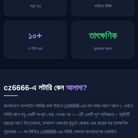
নতুন ড্র
সর্বনিম্ন টিকিট
১০+
তাৎক্ষণিক
ল টারি ধরন
পুরস্কার প্রদান
cz6666-এ লটারি কেন
আলাদা?
বাংলাদেশে অনলাইন লটারির কথা উঠলে cz6666-এর নাম সবার আগে আসে। এখানে
লটারি মানে শুধু একটি সংখ্যা বেছে নেওয়া নয় — এটি একটি পূর্ণ অভিজ্ঞতা। প্রতিটি
ড্রয়ের আগে উত্তেজনা, ফলাফল ঘোষণার মুহূর্তে রোমাঞ্চ এবং জয়ের পর তাৎক্ষণিক
পুরস্কার — সব মিলিয়ে cz6666-এর লটারি সেকশন বাংলাদেশের মোবাইল