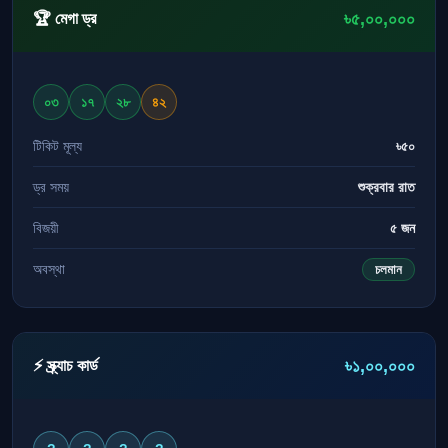
৳৫,০০,০০০
🏆 মেগা ড্র
০৩
১৭
২৮
৪২
টিকিট মূল্য
৳৫০
ড্র সময়
শুক্রবার রাত
বিজয়ী
৫ জন
অবস্থা
চলমান
৳১,০০,০০০
⚡ স্ক্র্যাচ কার্ড