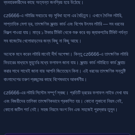
ব্যবহারকারীদের কাছে অত্যন্ত জনপ্রিয় হয়ে উঠেছে।
cz6666-এ লটারির সবচেয়ে বড় সুবিধা হলো এর বৈচিত্র্য। এখানে দৈনিক লটারি,
সাপ্তাহিক মেগা ড্র, তাৎক্ষণিক স্ক্র্যাচ কার্ড এবং বিশেষ উৎসব লটারি — সব ধরনের
বিকল্প পাওয়া যায়। মাত্র ১ টাকার টিকিট থেকে শুরু করে বড় জ্যাকপটের টিকিট পর্যন্ত
সব বাজেটের খেলোয়াড়দের জন্য কিছু না কিছু আছে।
অনেকে মনে করেন লটারি মানেই দীর্ঘ অপেক্ষা। কিন্তু cz6666-এ তাৎক্ষণিক লটারি
ফিচারের মাধ্যমে মুহূর্তের মধ্যে ফলাফল জানা যায়। স্ক্র্যাচ কার্ড লটারিতে কার্ড স্ক্র্যাচ
করার সাথে সাথেই জানা যায় আপনি জিতেছেন কিনা। এই ধরনের তাৎক্ষণিক সন্তুষ্টি
বাংলাদেশের তরুণ প্রজন্মের কাছে বিশেষভাবে আকর্ষণীয়।
cz6666-এর লটারি সিস্টেম সম্পূর্ণ স্বচ্ছ। প্রতিটি ড্রয়ের ফলাফল লাইভ দেখা যায়
এবং বিজয়ীদের তালিকা তাৎক্ষণিকভাবে প্রকাশিত হয়। কোনো লুকানো নিয়ম নেই,
কোনো জটিল শর্ত নেই। সহজ নিয়মে অংশ নিন এবং সহজেই পুরস্কার তুলুন।