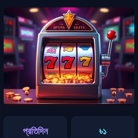
প্রতিদিন
৳১