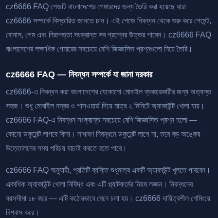
cz6666 FAQ পেজটি বাংলাদেশের গেমারদের জন্য তৈরি করা হয়েছে যারা
cz6666 সম্পর্কে বিস্তারিত জানতে চান। এই পেজে নিবন্ধন থেকে শুরু করে পেমেন্ট,
বোনাস, গেম এবং নিরাপত্তা সংক্রান্ত সব প্রশ্নের উত্তর পাবেন। cz6666 FAQ
বাংলাদেশের লক্ষাধিক গেমারের সবচেয়ে বেশি জিজ্ঞাসিত প্রশ্নগুলো নিয়ে তৈরি।
cz6666 FAQ — নিবন্ধন সম্পর্কে যা জানা দরকার
cz6666-এ নিবন্ধন করা বাংলাদেশের যেকোনো মোবাইল ব্যবহারকারীর জন্য অত্যন্ত
সহজ। শুধু মোবাইল নম্বর ও পাসওয়ার্ড দিয়ে মাত্র ২ মিনিটে অ্যাকাউন্ট খোলা যায়।
cz6666 FAQ-এ নিবন্ধন সংক্রান্ত সবচেয়ে বেশি জিজ্ঞাসিত প্রশ্ন হলো —
কোনো ডকুমেন্ট লাগবে কিনা। সাধারণ নিবন্ধনে ডকুমেন্ট লাগে না, তবে বড় অঙ্কের
উত্তোলনের সময় পরিচয় যাচাই করতে হতে পারে।
cz6666 FAQ অনুযায়ী, প্রতিটি ব্যক্তি শুধুমাত্র একটি অ্যাকাউন্ট খুলতে পারবেন।
একাধিক অ্যাকাউন্ট খোলা নিষিদ্ধ এবং এটি প্ল্যাটফর্মের নিয়ম লঙ্ঘন। নিবন্ধনের
বয়সসীমা ১৮ বছর — এটি কঠোরভাবে মেনে চলা হয়। cz6666 দায়িত্বশীল গেমিংয়ে
বিশ্বাস করে।