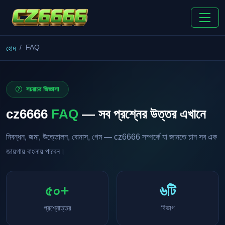
FAQ
হোম
সচরাচর জিজ্ঞাসা
cz6666
FAQ
— সব প্রশ্নের উত্তর এখানে
নিবন্ধন, জমা, উত্তোলন, বোনাস, গেম — cz6666 সম্পর্কে যা জানতে চান সব এক
জায়গায় বাংলায় পাবেন।
৫০+
৬টি
প্রশ্নোত্তর
বিভাগ