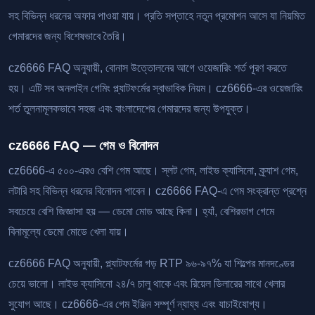
সহ বিভিন্ন ধরনের অফার পাওয়া যায়। প্রতি সপ্তাহে নতুন প্রমোশন আসে যা নিয়মিত
গেমারদের জন্য বিশেষভাবে তৈরি।
cz6666 FAQ অনুযায়ী, বোনাস উত্তোলনের আগে ওয়েজারিং শর্ত পূরণ করতে
হয়। এটি সব অনলাইন গেমিং প্ল্যাটফর্মের স্বাভাবিক নিয়ম। cz6666-এর ওয়েজারিং
শর্ত তুলনামূলকভাবে সহজ এবং বাংলাদেশের গেমারদের জন্য উপযুক্ত।
cz6666 FAQ — গেম ও বিনোদন
cz6666-এ ৫০০-এরও বেশি গেম আছে। স্লট গেম, লাইভ ক্যাসিনো, ক্র্যাশ গেম,
লটারি সহ বিভিন্ন ধরনের বিনোদন পাবেন। cz6666 FAQ-এ গেম সংক্রান্ত প্রশ্নে
সবচেয়ে বেশি জিজ্ঞাসা হয় — ডেমো মোড আছে কিনা। হ্যাঁ, বেশিরভাগ গেমে
বিনামূল্যে ডেমো মোডে খেলা যায়।
cz6666 FAQ অনুযায়ী, প্ল্যাটফর্মের গড় RTP ৯৬-৯৭% যা শিল্পের মানদণ্ডের
চেয়ে ভালো। লাইভ ক্যাসিনো ২৪/৭ চালু থাকে এবং রিয়েল ডিলারের সাথে খেলার
সুযোগ আছে। cz6666-এর গেম ইঞ্জিন সম্পূর্ণ ন্যায্য এবং যাচাইযোগ্য।